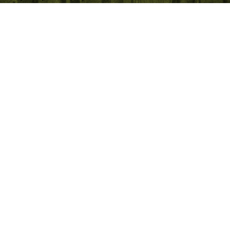
Ut enim ad minima veniam, quis nostrum exercitationem
ullam corporis suscipit laboriosam, nisi ut aliquid ex ea
commodi consequatur?
Quis autem vel eum iure reprehenderit qui in ea voluptate
velit esse quam nihil molestiae consequatur, vel illum qui
dolorem eum fugiat quo voluptas nulla pariatur?