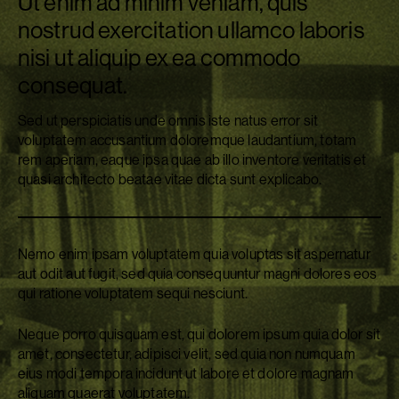
Ut enim ad minim veniam, quis
nostrud exercitation ullamco laboris
nisi ut aliquip ex ea commodo
consequat.
Sed ut perspiciatis unde omnis iste natus error sit
voluptatem accusantium doloremque laudantium, totam
rem aperiam, eaque ipsa quae ab illo inventore veritatis et
quasi architecto beatae vitae dicta sunt explicabo.
Nemo enim ipsam voluptatem quia voluptas sit aspernatur
aut odit aut fugit, sed quia consequuntur magni dolores eos
qui ratione voluptatem sequi nesciunt.
Neque porro quisquam est, qui dolorem ipsum quia dolor sit
amet, consectetur, adipisci velit, sed quia non numquam
eius modi tempora incidunt ut labore et dolore magnam
aliquam quaerat voluptatem.